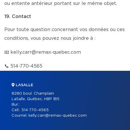
ou entente antérieur portant sur le même objet.
19. Contact
Pour toute question concernant vos données ou ces
conditions, vous pouvez nous joindre à :
📧
kelly.carr@remax-quebec.com
📞
514-770-4565
LASALLE
8280 boul. Champlain
LaSalle, Québec, H8P 1B5
Bur.:
Cell.:
514 770-4565
Courriel:
kelly.carr@remax-quebec.com